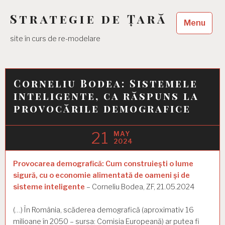
Skip
Strategie de Țară
to
Menu
content
site în curs de re-modelare
Corneliu Bodea: Sistemele
inteligente, ca răspuns la
provocările demografice
21
MAY
2024
Provocarea demografică: Cum construieşti o lume
sigură, cu o economie alimentată de oameni şi de
sisteme inteligente
– Corneliu Bodea, ZF, 21.05.2024
(…) În România, scăderea demografică (aproximativ 16
milioane în 2050 – sursa: Comisia Europeană) ar putea fi