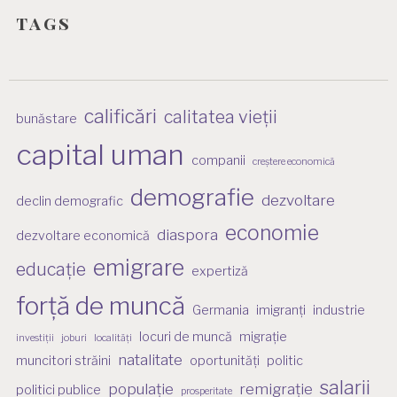
tags
calificări
calitatea vieții
bunăstare
capital uman
companii
creștere economică
demografie
dezvoltare
declin demografic
economie
diaspora
dezvoltare economică
emigrare
educație
expertiză
forță de muncă
Germania
imigranți
industrie
locuri de muncă
migrație
investiții
joburi
localități
natalitate
muncitori străini
oportunități
politic
salarii
populație
remigrație
politici publice
prosperitate