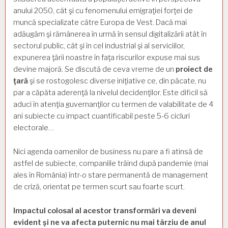
anului 2050, cât şi cu fenomenului emigraţiei forţei de
muncă specializate către Europa de Vest. Dacă mai
adăugăm şi rămânerea în urmă în sensul digitalizării atât în
sectorul public, cât şi în cel industrial şi al serviciilor,
expunerea ţării noastre în faţa riscurilor expuse mai sus
devine majoră. Se discută de ceva vreme de un
proiect de
ţară
şi se rostogolesc diverse iniţiative ce, din păcate, nu
par a căpăta aderenţă la nivelul decidenţilor. Este dificil să
aduci în atenţia guvernanţilor cu termen de valabilitate de 4
ani subiecte cu impact cuantificabil peste 5-6 cicluri
electorale…
Nici agenda oamenilor de business nu pare a fi atinsă de
astfel de subiecte, companiile trăind după pandemie (mai
ales în România) într-o stare permanentă de management
de criză, orientat pe termen scurt sau foarte scurt.
Impactul colosal al acestor transformări va deveni
evident şi ne va afecta puternic nu mai târziu de anul