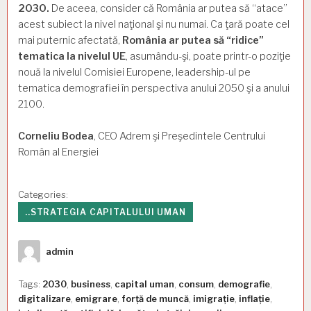
2030.
De aceea, consider că România ar putea să “atace”
acest subiect la nivel naţional şi nu numai. Ca ţară poate cel
mai puternic afectată,
România ar putea să “ridice”
tematica la nivelul UE
, asumându-şi, poate printr-o poziţie
nouă la nivelul Comisiei Europene, leadership-ul pe
tematica demografiei în perspectiva anului 2050 şi a anului
2100.
Corneliu Bodea
, CEO Adrem şi Preşedintele Centrului
Român al Energiei
Categories:
..STRATEGIA CAPITALULUI UMAN
Author
admin
Tags:
2030
,
business
,
capital uman
,
consum
,
demografie
,
digitalizare
,
emigrare
,
forță de muncă
,
imigrație
,
inflație
,