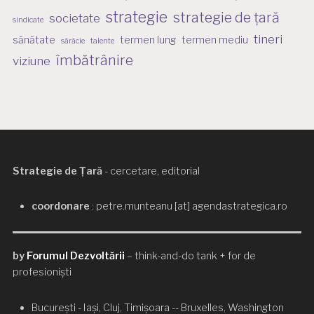
strategie
strategie de țară
societate
sindicate
tineri
sănătate
termen lung
termen mediu
sărăcie
talente
îmbătrânire
viziune
Strategie de Țară
- cercetare, editorial
coordonare
: petre.munteanu [at] agendastrategica.ro
by
Forumul Dezvoltării
– think-and-do tank + for de
profesioniști
București - Iași, Cluj, Timișoara -- Bruxelles, Washington