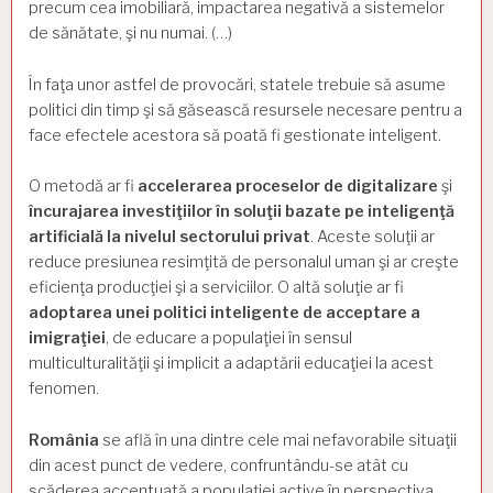
precum cea imobiliară, impactarea negativă a sistemelor
de sănătate, şi nu numai. (…)
În faţa unor astfel de provocări, statele trebuie să asume
politici din timp şi să găsească resursele necesare pentru a
face efectele acestora să poată fi gestionate inteligent.
O metodă ar fi
accelerarea proceselor de digitalizare
şi
încurajarea investiţiilor în soluţii bazate pe inteligenţă
artificială la nivelul sectorului privat
. Aceste soluţii ar
reduce presiunea resimţită de personalul uman şi ar creşte
eficienţa producţiei şi a serviciilor. O altă soluţie ar fi
adoptarea unei politici inteligente de acceptare a
imigraţiei
, de educare a populaţiei în sensul
multiculturalităţii şi implicit a adaptării educaţiei la acest
fenomen.
România
se află în una dintre cele mai nefavorabile situaţii
din acest punct de vedere, confruntându-se atât cu
scăderea accentuată a populaţiei active în perspectiva