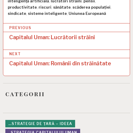
inteligență artificială
,
lucrători străini
,
pensii
,
productivitate
,
riscuri
,
sănătate
,
scăderea populației
,
sindicate
,
sisteme inteligente
,
Uniunea Europeană
P
PREVIOUS
o
Capitalul Uman: Lucrătorii străini
s
NEXT
t
Capitalul Uman: Românii din străinătate
n
a
v
categorii
i
g
a
t
…STRATEGIE DE ȚARĂ – IDEEA
..STRATEGIA CAPITALULUI UMAN