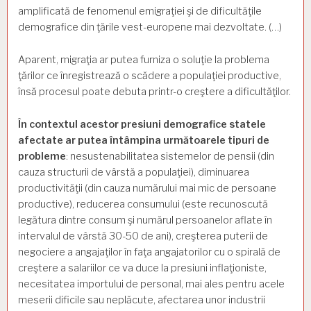
amplificată de fenomenul emigraţiei şi de dificultăţile
demografice din ţările vest-europene mai dezvoltate. (…)
Aparent, migraţia ar putea furniza o soluţie la problema
ţărilor ce înregistrează o scădere a populaţiei productive,
însă procesul poate debuta printr-o creştere a dificultăţilor.
În contextul acestor presiuni demografice statele
afectate ar putea întâmpina următoarele tipuri de
probleme
: nesustenabilitatea sistemelor de pensii (din
cauza structurii de vârstă a populaţiei), diminuarea
productivităţii (din cauza numărului mai mic de persoane
productive), reducerea consumului (este recunoscută
legătura dintre consum şi numărul persoanelor aflate în
intervalul de vârstă 30-50 de ani), creşterea puterii de
negociere a angajaţilor în faţa angajatorilor cu o spirală de
creştere a salariilor ce va duce la presiuni inflaţioniste,
necesitatea importului de personal, mai ales pentru acele
meserii dificile sau neplăcute, afectarea unor industrii