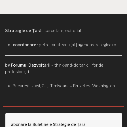
Strategie de Țară
- cercetare, editorial
coordonare
: petre.munteanu [at] agendastrategica.ro
by
Forumul Dezvoltării
– think-and-do tank + for de
profesioniști
București - Iași, Cluj, Timișoara -- Bruxelles, Washington
abonare la Buletinele Strategie de Țară