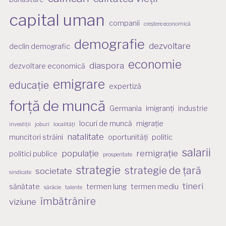
capital uman
companii
creștere economică
demografie
dezvoltare
declin demografic
economie
diaspora
dezvoltare economică
emigrare
educație
expertiză
forță de muncă
Germania
imigranți
industrie
locuri de muncă
migrație
investiții
joburi
localități
natalitate
muncitori străini
oportunități
politic
salarii
populație
remigrație
politici publice
prosperitate
strategie
strategie de țară
societate
sindicate
tineri
sănătate
termen lung
termen mediu
sărăcie
talente
îmbătrânire
viziune