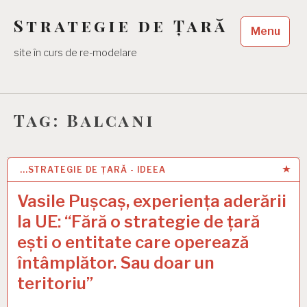
Skip
Strategie de Țară
to
Menu
content
site în curs de re-modelare
Tag:
Balcani
...STRATEGIE DE ȚARĂ - IDEEA
1 JAN 2021
Vasile Pușcaș, experiența aderării
la UE: “Fără o strategie de țară
ești o entitate care operează
întâmplător. Sau doar un
teritoriu”