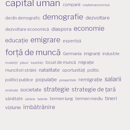
capital uman
companii
creștere economică
demografie
dezvoltare
declin demografic
economie
diaspora
dezvoltare economică
emigrare
educație
expertiză
forță de muncă
Germania
imigranți
industrie
locuri de muncă
migrație
investiții
joburi
localități
natalitate
muncitori străini
oportunități
politic
salarii
populație
remigrație
politici publice
prosperitate
strategie
strategie de țară
societate
sindicate
tineri
sănătate
termen lung
termen mediu
sărăcie
talente
îmbătrânire
viziune