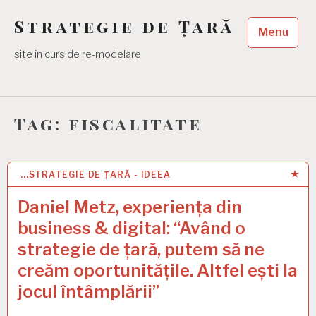
Skip
Strategie de Țară
to
Menu
content
site în curs de re-modelare
Tag:
fiscalitate
...STRATEGIE DE ȚARĂ - IDEEA
1 JAN 2021
Daniel Metz, experiența din
business & digital: “Având o
strategie de țară, putem să ne
creăm oportunitățile. Altfel ești la
jocul întâmplării”