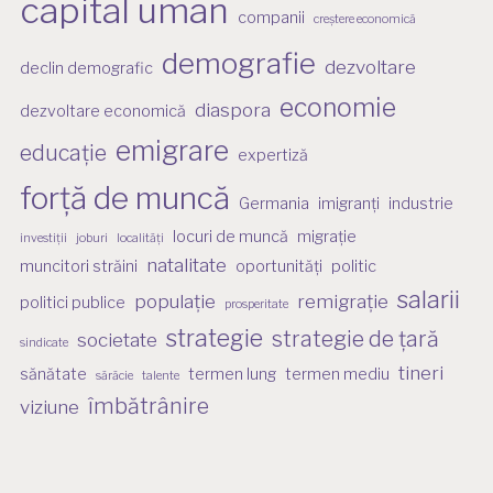
capital uman
companii
creștere economică
demografie
dezvoltare
declin demografic
economie
diaspora
dezvoltare economică
emigrare
educație
expertiză
forță de muncă
Germania
imigranți
industrie
locuri de muncă
migrație
investiții
joburi
localități
natalitate
muncitori străini
oportunități
politic
salarii
populație
remigrație
politici publice
prosperitate
strategie
strategie de țară
societate
sindicate
tineri
sănătate
termen lung
termen mediu
sărăcie
talente
îmbătrânire
viziune