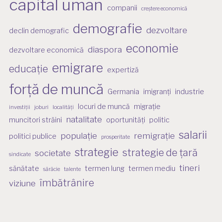
capital uman
companii
creștere economică
demografie
dezvoltare
declin demografic
economie
diaspora
dezvoltare economică
emigrare
educație
expertiză
forță de muncă
Germania
imigranți
industrie
locuri de muncă
migrație
investiții
joburi
localități
natalitate
muncitori străini
oportunități
politic
salarii
populație
remigrație
politici publice
prosperitate
strategie
strategie de țară
societate
sindicate
tineri
sănătate
termen lung
termen mediu
sărăcie
talente
îmbătrânire
viziune