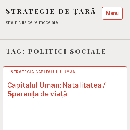
Skip
Strategie de Țară
to
Menu
content
site în curs de re-modelare
Tag:
politici sociale
..STRATEGIA CAPITALULUI UMAN
10 FEB 2025
Capitalul Uman: Natalitatea /
Speranța de viață