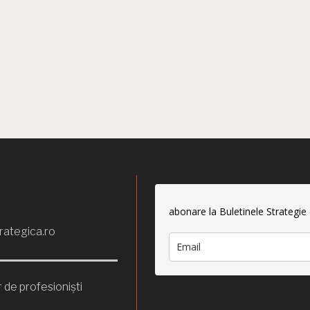
abonare la Buletinele Strategie
rategica.ro
 de profesioniști