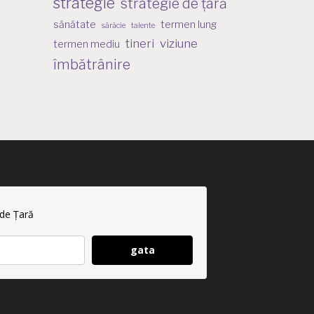
strategie
strategie de țară
sănătate
termen lung
sărăcie
talente
tineri
viziune
termen mediu
îmbătrânire
 de Țară
gata