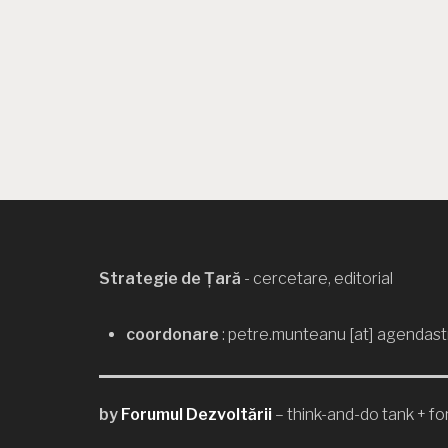
Strategie de Țară
- cercetare, editorial
coordonare
: petre.munteanu [at] agendast
by
Forumul Dezvoltării
– think-and-do tank + for