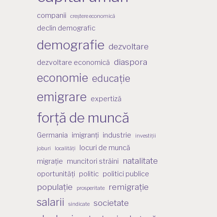
companii
creștere economică
declin demografic
demografie
dezvoltare
diaspora
dezvoltare economică
economie
educație
emigrare
expertiză
forță de muncă
Germania
imigranți
industrie
investiții
locuri de muncă
joburi
localități
natalitate
migrație
muncitori străini
oportunități
politic
politici publice
populație
remigrație
prosperitate
salarii
societate
sindicate