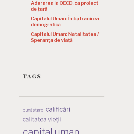
Aderarea la OECD, ca proiect
de țară
Capitalul Uman: Îmbătrânirea
demografică
Capitalul Uman: Natalitatea /
Speranța de viață
tags
calificări
bunăstare
calitatea vieții
capital uman