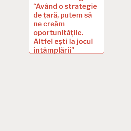
“Având o strategie
de țară, putem să
ne creăm
oportunitățile.
Altfel ești la jocul
întâmplării”