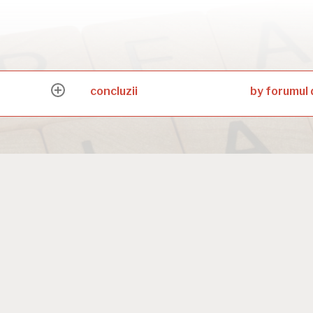
concluzii
by forumul 
expand
child
menu