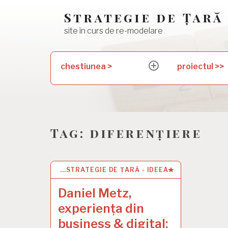
Skip
Strategie de Țară
to
site în curs de re-modelare
content
Search
chestiunea >
proiectul >>
expand
for:
child
menu
Tag:
diferențiere
...STRATEGIE DE ȚARĂ - IDEEA
1 JAN 2021
Daniel Metz,
experiența din
business & digital: