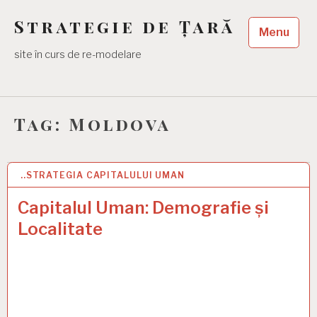
Skip
Strategie de Țară
to
Menu
content
site în curs de re-modelare
Tag:
Moldova
..STRATEGIA CAPITALULUI UMAN
2 DEC 2024
Capitalul Uman: Demografie și
Localitate