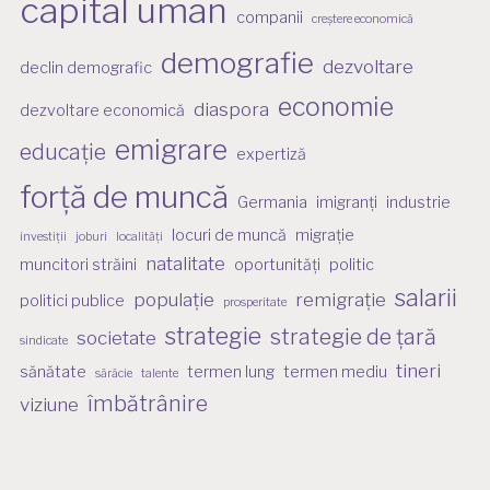
capital uman
companii
creștere economică
demografie
dezvoltare
declin demografic
economie
diaspora
dezvoltare economică
emigrare
educație
expertiză
forță de muncă
Germania
imigranți
industrie
locuri de muncă
migrație
investiții
joburi
localități
natalitate
muncitori străini
oportunități
politic
salarii
populație
remigrație
politici publice
prosperitate
strategie
strategie de țară
societate
sindicate
tineri
sănătate
termen lung
termen mediu
sărăcie
talente
îmbătrânire
viziune