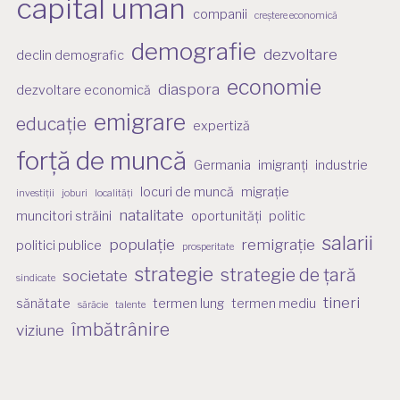
capital uman
companii
creștere economică
demografie
dezvoltare
declin demografic
economie
diaspora
dezvoltare economică
emigrare
educație
expertiză
forță de muncă
Germania
imigranți
industrie
locuri de muncă
migrație
investiții
joburi
localități
natalitate
muncitori străini
oportunități
politic
salarii
populație
remigrație
politici publice
prosperitate
strategie
strategie de țară
societate
sindicate
tineri
sănătate
termen lung
termen mediu
sărăcie
talente
îmbătrânire
viziune