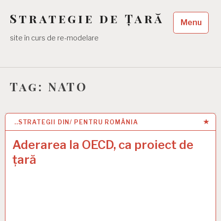
Skip
Strategie de Țară
to
Menu
content
site în curs de re-modelare
Tag:
NATO
..STRATEGII DIN/ PENTRU ROMÂNIA
18 FEB 2025
Aderarea la OECD, ca proiect de
țară