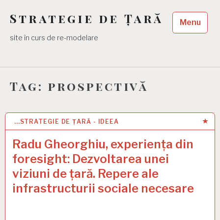
Skip
Strategie de Țară
to
Menu
content
site în curs de re-modelare
Tag:
prospectivă
...STRATEGIE DE ȚARĂ - IDEEA
1 JAN 2021
Radu Gheorghiu, experiența din
foresight: Dezvoltarea unei
viziuni de țară. Repere ale
infrastructurii sociale necesare