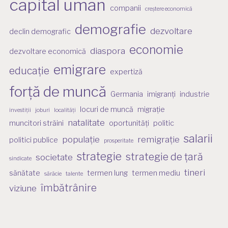
capital uman
companii
creștere economică
demografie
dezvoltare
declin demografic
economie
diaspora
dezvoltare economică
emigrare
educație
expertiză
forță de muncă
Germania
imigranți
industrie
locuri de muncă
migrație
investiții
joburi
localități
natalitate
muncitori străini
oportunități
politic
salarii
populație
remigrație
politici publice
prosperitate
strategie
strategie de țară
societate
sindicate
tineri
sănătate
termen lung
termen mediu
sărăcie
talente
îmbătrânire
viziune