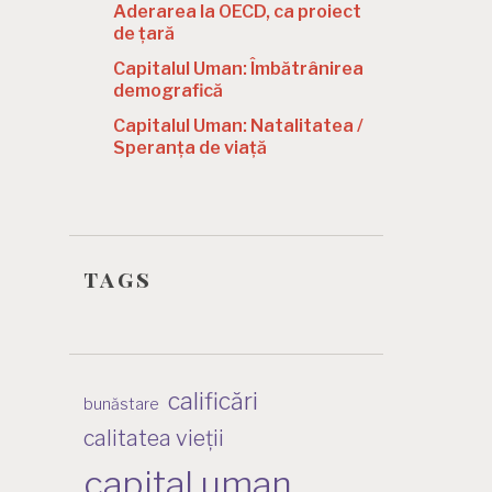
Aderarea la OECD, ca proiect
de țară
Capitalul Uman: Îmbătrânirea
demografică
Capitalul Uman: Natalitatea /
Speranța de viață
tags
calificări
bunăstare
calitatea vieții
capital uman