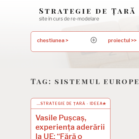
Skip
Strategie de Țară
to
site în curs de re-modelare
content
Search
chestiunea >
proiectul >>
expand
for:
child
menu
Tag:
sistemul europ
...STRATEGIE DE ȚARĂ - IDEEA
1 JAN 2021
Vasile Pușcaș,
experiența aderării
la UE: “Fără o