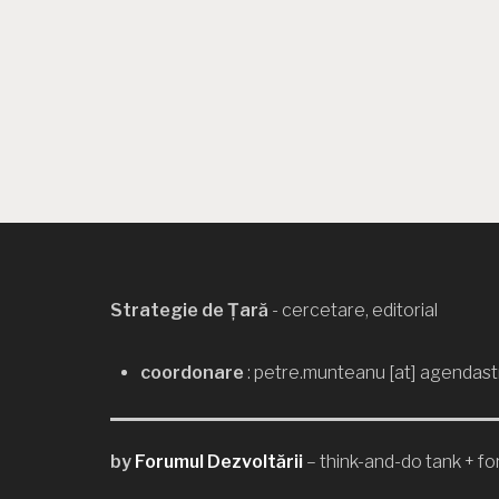
Strategie de Țară
- cercetare, editorial
coordonare
: petre.munteanu [at] agendast
by
Forumul Dezvoltării
– think-and-do tank + for