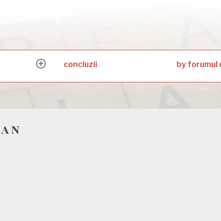
concluzii
by forumul 
expand
child
menu
ean