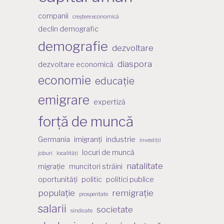
companii
creștere economică
declin demografic
demografie
dezvoltare
diaspora
dezvoltare economică
economie
educație
emigrare
expertiză
forță de muncă
Germania
imigranți
industrie
investiții
locuri de muncă
joburi
localități
natalitate
migrație
muncitori străini
oportunități
politic
politici publice
populație
remigrație
prosperitate
salarii
societate
sindicate