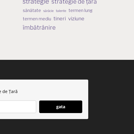
strategie
strategie de țară
sănătate
termen lung
sărăcie
talente
tineri
viziune
termen mediu
îmbătrânire
e de Țară
gata