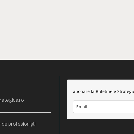
abonare la Buletinele Strategi
rategica.ro
 de profesioniști