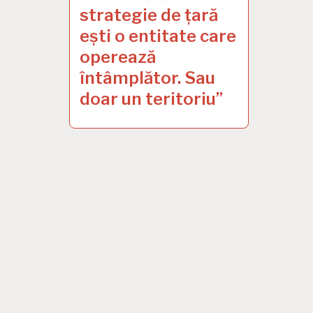
strategie de țară
ești o entitate care
operează
întâmplător. Sau
doar un teritoriu”