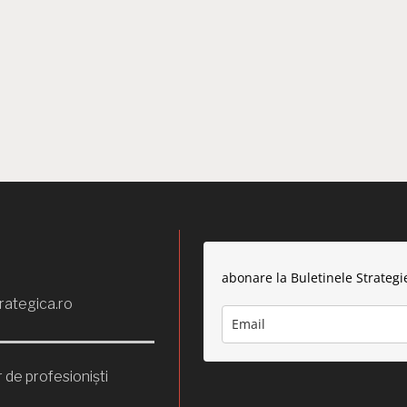
abonare la Buletinele Strategi
rategica.ro
 de profesioniști