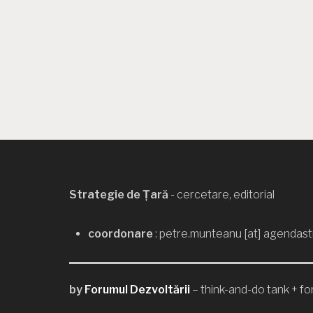
Strategie de Țară
- cercetare, editorial
coordonare
: petre.munteanu [at] agendast
by
Forumul Dezvoltării
– think-and-do tank + for