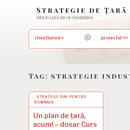
Skip
Strategie de Țară
to
site în curs de re-modelare
content
Search
chestiunea >
proiectul >>
expand
for:
child
menu
Tag:
strategie indus
..STRATEGII DIN/ PENTRU
28 FEB 2023
ROMÂNIA
Un plan de țară,
acum! – dosar Curs