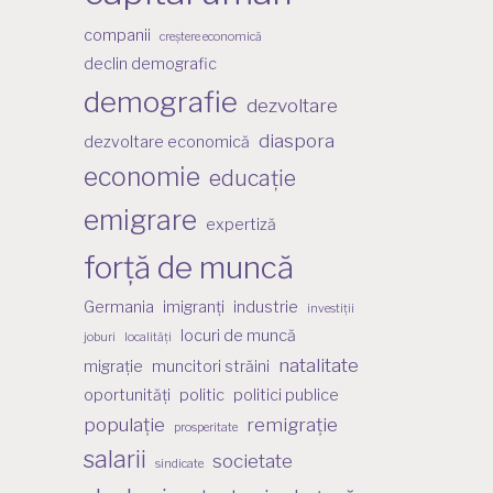
companii
creștere economică
declin demografic
demografie
dezvoltare
diaspora
dezvoltare economică
economie
educație
emigrare
expertiză
forță de muncă
Germania
imigranți
industrie
investiții
locuri de muncă
joburi
localități
natalitate
migrație
muncitori străini
oportunități
politic
politici publice
populație
remigrație
prosperitate
salarii
societate
sindicate