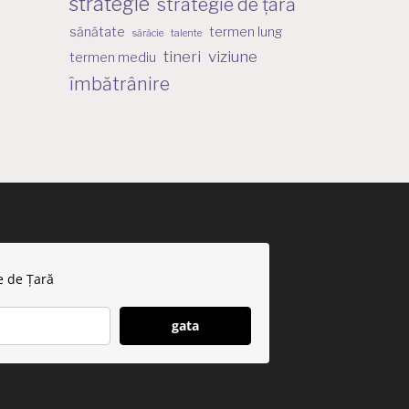
strategie
strategie de țară
sănătate
termen lung
sărăcie
talente
tineri
viziune
termen mediu
îmbătrânire
e de Țară
gata