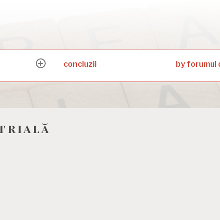
concluzii
by forumul 
expand
child
menu
trială