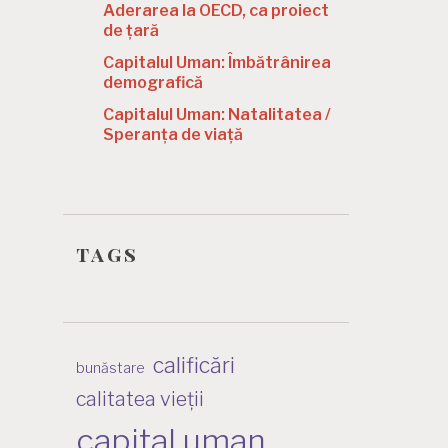
Aderarea la OECD, ca proiect
de țară
Capitalul Uman: Îmbătrânirea
demografică
Capitalul Uman: Natalitatea /
Speranța de viață
tags
calificări
bunăstare
calitatea vieții
capital uman