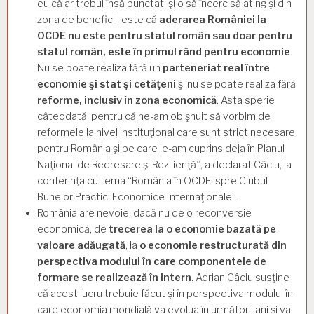
eu că ar trebui însă punctat, şi o să încerc să ating şi din
zona de beneficii, este că
aderarea României la
OCDE nu este pentru statul român sau doar pentru
statul român, este în primul rând pentru economie
.
Nu se poate realiza fără un
parteneriat real între
economie şi stat şi cetăţeni
şi nu se poate realiza fără
reforme, inclusiv în zona economică
. Asta sperie
câteodată, pentru că ne-am obişnuit să vorbim de
reformele la nivel instituţional care sunt strict necesare
pentru România şi pe care le-am cuprins deja în Planul
Naţional de Redresare şi Rezilienţă”, a declarat Câciu, la
conferinţa cu tema “România în OCDE: spre Clubul
Bunelor Practici Economice Internaţionale”.
România are nevoie, dacă nu de o reconversie
economică, de
trecerea la o economie bazată pe
valoare adăugată
, la
o economie restructurată din
perspectiva modului în care componentele de
formare se realizează în intern
. Adrian Câciu susţine
că acest lucru trebuie făcut şi în perspectiva modului în
care economia mondială va evolua în următorii ani şi va