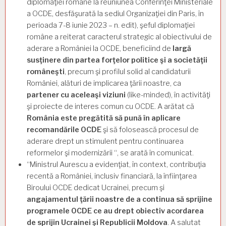
diplomaţiei române la reuniunea Conferinţei Ministeriale
a OCDE, desfăşurată la sediul Organizaţiei din Paris, în
perioada 7-8 iunie 2023 – n. edit), şeful diplomaţiei
române a reiterat caracterul strategic al obiectivului de
aderare a României la OCDE, beneficiind de
largă
susţinere din partea forţelor politice şi a societăţii
româneşti
, precum şi profilul solid al candidaturii
României, alături de implicarea ţării noastre, ca
partener cu aceleaşi viziuni
(like-minded), în activităţi
şi proiecte de interes comun cu OCDE. A arătat că
România este pregătită să pună în aplicare
recomandările OCDE
şi să folosească procesul de
aderare drept un stimulent pentru continuarea
reformelor şi modernizării “, se arată în comunicat.
“Ministrul Aurescu a evidenţiat, în context, contribuţia
recentă a României, inclusiv financiară, la înfiinţarea
Biroului OCDE dedicat Ucrainei, precum şi
angajamentul ţării noastre de a continua să sprijine
programele OCDE ce au drept obiectiv acordarea
de sprijin Ucrainei şi Republicii Moldova
. A salutat