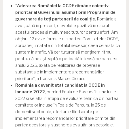
“
Aderarea României la OCDE rămâne obiectiv
prioritar al Guvernului asumat prin Programul de
guvernare de toți partenerii de coaliție.
România a
avut, până în prezent, o evoluție pozitivă în cadrul
acestui proces și mulțumesc tuturor pentru efort! Am
obținut 12 avize formale din partea Comitetelor OCDE,
aproape jumătate din totalul necesar, ceea ce arată că
suntem în grafic. Vă cer tuturor să menținem ritmul
pentru că ne așteaptă o perioadă intensă pe parcursul
anului 2025, axată pe realizarea de progrese
substanțiale în implementarea recomandărilor
prioritare”, a transmis Marcel Ciolacu.
România a devenit stat candidat la OCDE în
ianuarie 2022
, primind Foaia de Parcurs în luna iunie
2022 și se află în etapa de evaluare tehnică din partea
comitetelor incluse în Foaia de Parcurs, în 25 de
domenii sectoriale, eforturile fiind axate pe
implementarea recomandărilor prioritare primite din
partea acestora și susținerea evaluărilor sectoriale.