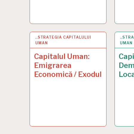
..STRATEGIA CAPITALULUI
8 JAN 2025
..STR
2 DEC
UMAN
UMAN
Capitalul Uman:
Capi
Emigrarea
Demo
Economică / Exodul
Loca