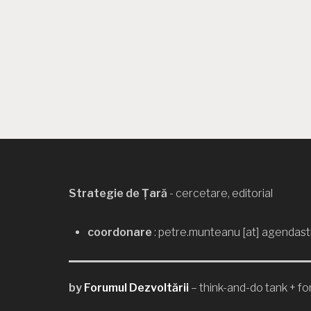
Strategie de Țară
- cercetare, editorial
coordonare
: petre.munteanu [at] agendast
by
Forumul Dezvoltării
– think-and-do tank + for