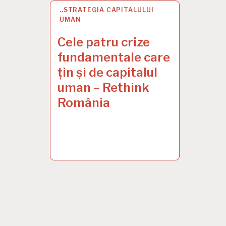
..STRATEGIA CAPITALULUI
30 MAR 2023
UMAN
Cele patru crize
fundamentale care
țin și de capitalul
uman – Rethink
România