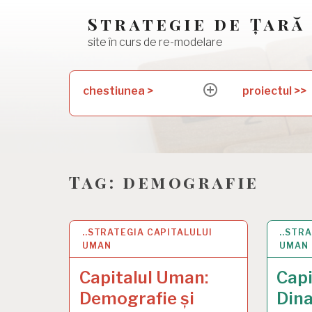
Skip
Strategie de Țară
to
site în curs de re-modelare
content
Search
chestiunea >
proiectul >>
expand
for:
child
menu
Tag:
demografie
..STRATEGIA CAPITALULUI
24 FEB 2025
..STR
24 FE
UMAN
UMAN
Capitalul Uman:
Capi
Demografie și
Dina