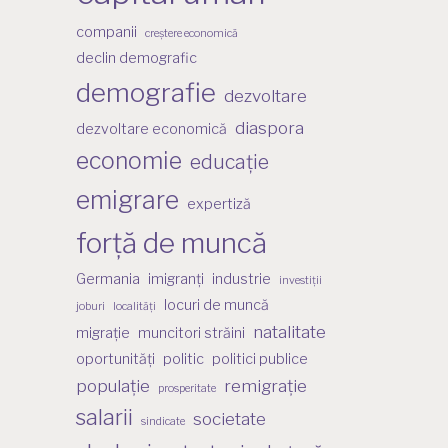
companii
creștere economică
declin demografic
demografie
dezvoltare
diaspora
dezvoltare economică
economie
educație
emigrare
expertiză
forță de muncă
Germania
imigranți
industrie
investiții
locuri de muncă
joburi
localități
natalitate
migrație
muncitori străini
oportunități
politic
politici publice
populație
remigrație
prosperitate
salarii
societate
sindicate