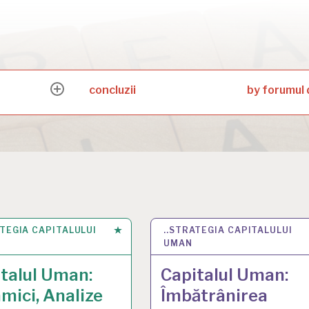
concluzii
by forumul 
expand
child
menu
ATEGIA CAPITALULUI
B 2025
..STRATEGIA CAPITALULUI
17 FEB 2025
UMAN
talul Uman:
Capitalul Uman:
mici, Analize
Îmbătrânirea