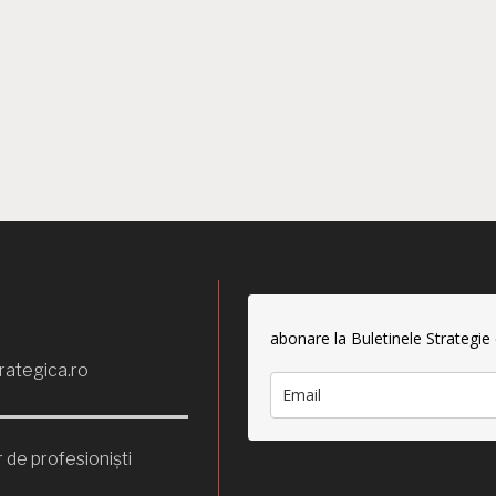
abonare la Buletinele Strategie
rategica.ro
 de profesioniști