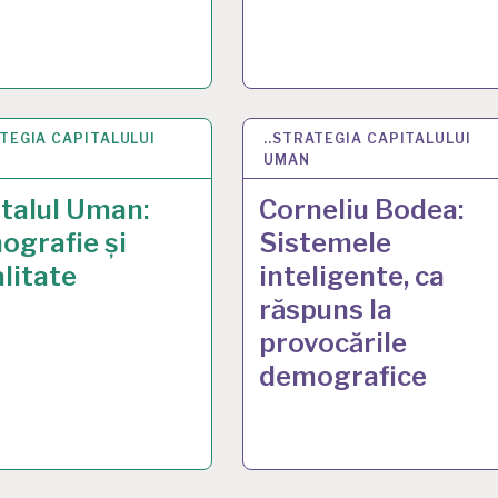
ATEGIA CAPITALULUI
 2024
..STRATEGIA CAPITALULUI
21 MAY 2024
UMAN
talul Uman:
Corneliu Bodea:
grafie și
Sistemele
litate
inteligente, ca
răspuns la
provocările
demografice