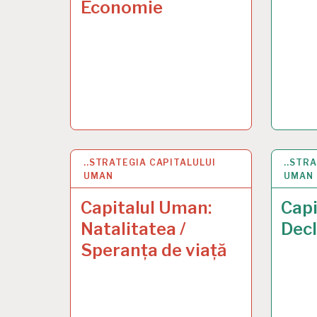
Economie
..STRATEGIA CAPITALULUI
10 FEB 2025
..STR
23 JA
UMAN
UMAN
Capitalul Uman:
Capi
Natalitatea /
Decl
Speranța de viață