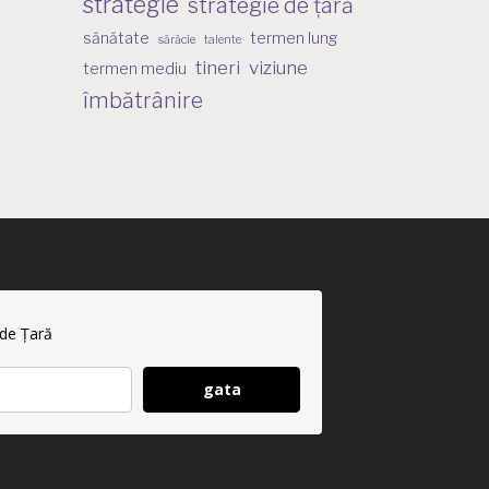
strategie
strategie de țară
sănătate
termen lung
sărăcie
talente
tineri
viziune
termen mediu
îmbătrânire
 de Țară
gata