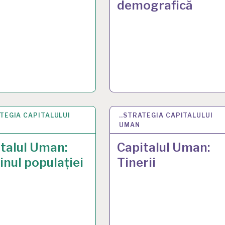
demografică
ATEGIA CAPITALULUI
N 2025
..STRATEGIA CAPITALULUI
15 JAN 2025
UMAN
talul Uman:
Capitalul Uman:
inul populației
Tinerii