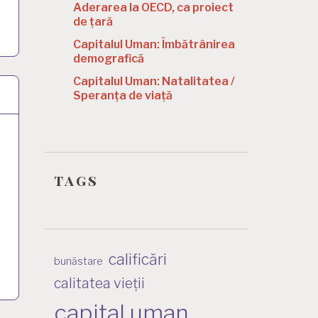
Aderarea la OECD, ca proiect
de țară
Capitalul Uman: Îmbătrânirea
demografică
Capitalul Uman: Natalitatea /
Speranța de viață
tags
calificări
bunăstare
calitatea vieții
capital uman