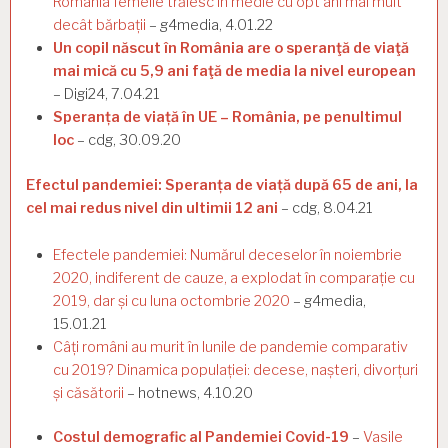
România femeile trăiesc în medie cu opt ani mai mult
decât bărbații
– g4media, 4.01.22
Un copil născut în România are o speranţă de viaţă
mai mică cu 5,9 ani faţă de media la nivel european
– Digi24, 7.04.21
Speranța de viață în UE – România, pe penultimul
loc
– cdg, 30.09.20
Efectul pandemiei: Speranța de viață după 65 de ani, la
cel mai redus nivel din ultimii 12 ani
– cdg, 8.04.21
Efectele pandemiei: Numărul deceselor în noiembrie
2020, indiferent de cauze, a explodat în comparație cu
2019, dar și cu luna octombrie 2020
– g4media,
15.01.21
Câți români au murit în lunile de pandemie comparativ
cu 2019? Dinamica populației: decese, nașteri, divorțuri
și căsătorii
– hotnews, 4.10.20
Costul demografic al Pandemiei Covid-19
–
Vasile