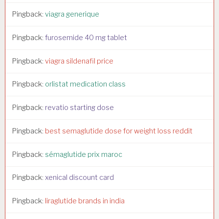
t
Pingback:
viagra generique
i
Pingback:
furosemide 40 mg tablet
o
n
Pingback:
viagra sildenafil price
Pingback:
orlistat medication class
Pingback:
revatio starting dose
Pingback:
best semaglutide dose for weight loss reddit
Pingback:
sémaglutide prix maroc
Pingback:
xenical discount card
Pingback:
liraglutide brands in india