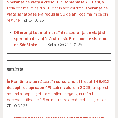
Speranța de viață a crescut în România la 75,1 ani
, a
treia cea mai mică din UE, dar, în acelaşi timp,
speranța de
viată sănătoasă s-a redus la 59 de ani
, cea mai mică din
regiune
– ZF, 14.01.25
Diferență tot mai mare între speranța de viață și
speranța de viață sănătoasă. Presiune pe sistemul
de Sănătate
– Ella Kállai, CdG, 14.01.25
natalitate
În România s-au născut în cursul anului trecut 149.612
de copii, cu aproape 4% sub nivelul din 2023
, iar sporul
natural al populaţiei s-a menţinut negativ, numărul
deceselor fiind de 1,6 ori mai mare decât cel al naşterilor
–
ZF, 10.02.25