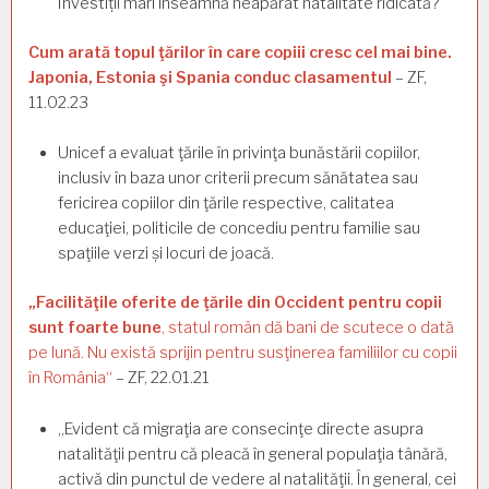
Investiții mari înseamnă neapărat natalitate ridicată?
Cum arată topul ţărilor în care copiii cresc cel mai bine.
Japonia, Estonia şi Spania conduc clasamentul
– ZF,
11.02.23
Unicef a evaluat ţările în privinţa bunăstării copiilor,
inclusiv în baza unor criterii precum sănătatea sau
fericirea copiilor din ţările respective, calitatea
educaţiei, politicile de concediu pentru familie sau
spaţiile verzi și locuri de joacă.
„Facilităţile oferite de ţările din Occident pentru copii
sunt foarte bune
, statul român dă bani de scutece o dată
pe lună. Nu există sprijin pentru susţinerea familiilor cu copii
în România“
– ZF, 22.01.21
„Evident că migraţia are consecinţe directe asupra
natalităţii pentru că pleacă în ge­neral populaţia tânără,
activă din punctul de vedere al natalităţii. În general, cei