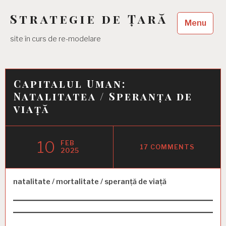
Skip
Strategie de Țară
to
Menu
content
site în curs de re-modelare
Capitalul Uman:
Natalitatea / Speranța de
viață
10
FEB
17 COMMENTS
2025
natalitate / mortalitate / speranță de viață