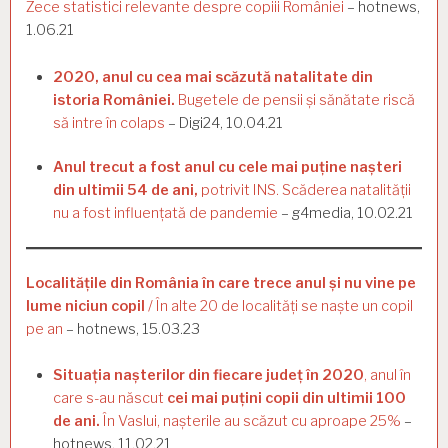
Zece statistici relevante despre copiii României
– hotnews,
1.06.21
2020, anul cu cea mai scăzută natalitate din
istoria României.
Bugetele de pensii și sănătate riscă
să intre în colaps
– Digi24, 10.04.21
Anul trecut a fost anul cu cele mai puține nașteri
din ultimii 54 de ani,
potrivit INS. Scăderea natalității
nu a fost influențată de pandemie
– g4media, 10.02.21
Localitățile din România în care trece anul și nu vine pe
lume niciun copil
/ În alte 20 de localități se naște un copil
pe an
– hotnews, 15.03.23
Situația nașterilor din fiecare județ în 2020
, anul în
care s-au născut
cei mai puțini copii din ultimii 100
de ani.
În Vaslui, nașterile au scăzut cu aproape 25%
–
hotnews, 11.02.21