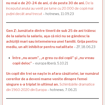
nu mai e de 20-24 de ani, ci de peste 30 de ani.
De la
începutul anului au venit pe lume cu 20.000 de copii mai
puțini decât anul trecut
– hotnews, 11.09.23
Gen Z: Jumătate dintre tinerii de sub 25 de ani trăiesc
de la salariu la salariu, aşa că nici nu se gândesc la
achiziţii mari sau întemeierea unei familii. Grija pentru
mediu, un alt inhibitor pentru natalitate
– ZF, 18.06.23
Între „nu acum”, „e greu cu doi copii” și „nu vreau
copii deloc”
– europa liberă, 5.10.21
Un copil din trei se naște în afara căsătoriei, iar numărul
cererilor de a deveni mame venite dinspre femei
singure s-a triplat în ultimul an.
Schimbările dramatice
din 1960-2020 din Europa
– hotnews, 7.06.21