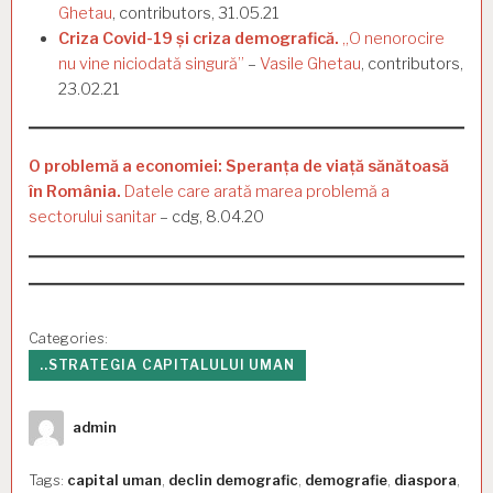
Ghetau
, contributors, 31.05.21
Criza Covid-19 și criza demografică.
„O nenorocire
nu vine niciodată singură”
–
Vasile Ghetau
, contributors,
23.02.21
O problemă a economiei: Speranța de viață sănătoasă
în România.
Datele care arată marea problemă a
sectorului sanitar
– cdg, 8.04.20
Categories:
..STRATEGIA CAPITALULUI UMAN
Author
admin
Tags:
capital uman
,
declin demografic
,
demografie
,
diaspora
,