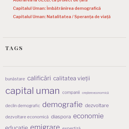
Aderarea la OECD, ca proiect de țară
Capitalul Uman: Îmbătrânirea demografică
Capitalul Uman: Natalitatea / Speranța de viață
tags
calificări
calitatea vieții
bunăstare
capital uman
companii
creștere economică
demografie
dezvoltare
declin demografic
economie
diaspora
dezvoltare economică
emigrare
educație
expertiză