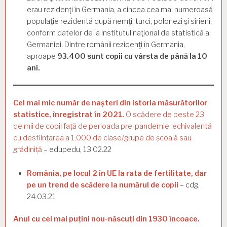
erau rezidenţi în Germania, a cincea cea mai numeroasă
populaţie rezidentă după nemţi, turci, polonezi şi sirieni,
conform datelor de la institutul naţional de statistică al
Ger­maniei. Dintre românii rezidenţi în Germania,
aproape
93.400 sunt copii cu vârsta de până la 10
ani.
Cel mai mic număr de nașteri din istoria măsurătorilor
statistice, înregistrat în 2021.
O scădere de peste 23
de mii de copii față de perioada pre-pandemie, echivalentă
cu desființarea a 1.000 de clase/grupe de școală sau
grădiniță
– edupedu, 13.02.22
România, pe locul 2 în UE la rata de fertilitate, dar
pe un trend de scădere la numărul de copii
– cdg,
24.03.21
Anul cu cei mai puțini nou-născuți din 1930 încoace.