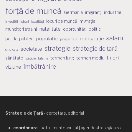
forță de muncă
Germania
imigranți
industrie
locuri de muncă
migrație
investiții
joburi
localități
natalitate
muncitori străini
oportunități
politic
salarii
populație
remigrație
politici publice
prosperitate
strategie
strategie de țară
societate
sindicate
tineri
sănătate
termen lung
termen mediu
sărăcie
talente
îmbătrânire
viziune
Strategie de Țară
- cercetare, editorial
coordonare
: petre.munteanu [at] agendastrategica.ro