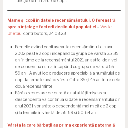
funcţie de numărul de copii.
Mame și copii în datele recensământului. O fereastră
spre a înțelege factorii declinului populației
–
Vasile
Ghetau
, contributors, 24.08.23
Femeile având copii aveau la recensământul din anul
2002 peste 2 copii începând cu grupa de vârstă 35-39
ani în timp ce la recensământul 2021 un astfel de nivel
se consemna numai începând cu grupa de vârstă 55-
59 ani. A avut loc o reducere apreciabilă a numărului de
copii la femeile având vârste între 35 și 45 ani între cele
două recensăminte.
Fără o redresare de durată a natalității mișcarea
descendentă va continua și datele recensământului din
anul 2031 vor arăta o descendență mai mică de 2 copii
și la femeile în vârstă de 55-59 și 60-64 ani.
Vârsta la care bărbații au prima experiență paternală