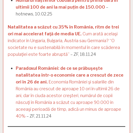
Numărul nașterilor coboară pentru prima oară în
ultimii 100 de ani la mai puțin de 150.000
–
hotnews, 10.02.25
Natalitatea a scăzut cu 35% în România, ritm de trei
ori mai accelerat faţă de media UE.
Cum arată acelaşi
indicator în Ungaria, Bulgaria, Austria sau Germania? “O
societate nu e sustenabilă în momentul în care scăderea
populaţiei este foarte abruptă”
– ZF, 18.11.24
Paradoxul României: de ce se prăbuşeşte
natalitatea într-o economie care a crescut de zece
ori în 26 de ani.
Economia României şi salariile din
România au crescut de aproape 10 ori în ultimii 26 de
ani, dar în ciuda acestor creşteri, numărul de copii
născuţi în România a scăzut cu aproape 90.000 în
aceeaşi perioadă de timp, adică un minus de aproape
40%
– ZF, 21.11.24