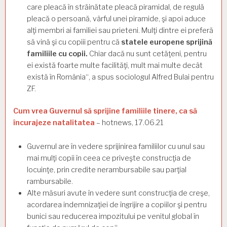
care pleacă în străinătate pleacă piramidal, de regulă
pleacă o persoană, vârful unei piramide, şi apoi aduce
alţi membri ai familiei sau prieteni. Mulţi dintre ei preferă
să vină şi cu copiii pentru că
statele europene sprijină
familiile cu copii.
Chiar dacă nu sunt cetăţeni, pentru
ei există foarte multe facilităţi, mult mai multe decât
există în Româ­nia“, a spus sociologul Alfred Bulai pentru
ZF.
Cum vrea Guvernul să sprijine familiile tinere, ca să
încurajeze natalitatea
– hotnews, 17.06.21
Guvernul are în vedere sprijinirea familiilor cu unul sau
mai mulţi copii în ceea ce priveşte construcţia de
locuinţe, prin credite nerambursabile sau parţial
rambursabile.
Alte măsuri avute în vedere sunt construcţia de creşe,
acordarea indemnizaţiei de îngrijire a copiilor şi pentru
bunici sau reducerea impozitului pe venitul global în