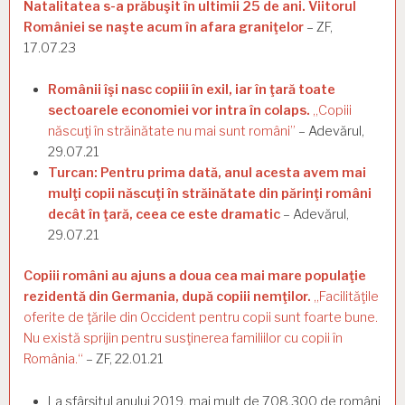
Natalitatea s-a prăbuşit în ultimii 25 de ani. Viitorul
României se naşte acum în afara graniţelor
– ZF,
17.07.23
Românii îşi nasc copiii în exil, iar în ţară toate
sectoarele economiei vor intra în colaps.
„Copiii
născuţi în străinătate nu mai sunt români”
– Adevărul,
29.07.21
Turcan: Pentru prima dată, anul acesta avem mai
mulţi copii născuţi în străinătate din părinţi români
decât în ţară, ceea ce este dramatic
– Adevărul,
29.07.21
Copiii români au ajuns a doua cea mai mare populaţie
rezidentă din Germania, după copiii nemţilor.
„Facilităţile
oferite de ţările din Occident pentru copii sunt foarte bune.
Nu există sprijin pentru susţinerea familiilor cu copii în
România.“
– ZF, 22.01.21
La sfârşitul anului 2019, mai mult de 708.300 de români