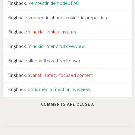
Pingback:
ivermectin demodex FAQ
Pingback:
ivermectin pharmacokinetic properties
Pingback:
minoxidil clinical insights
Pingback:
minoxidil men’s full overview
Pingback:
sildenafil cost breakdown
Pingback:
avanafil safety‑focused content
Pingback:
otitis media infection overview
COMMENTS ARE CLOSED.