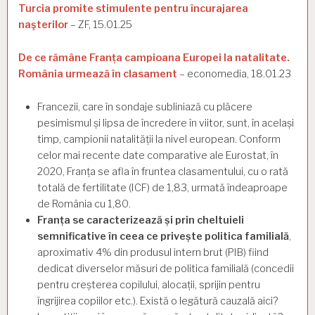
Turcia promite stimulente pentru încurajarea
naşterilor
– ZF, 15.01.25
De ce rămâne Franța campioana Europei la natalitate.
România urmează în clasament
– economedia, 18.01.23
Francezii, care în sondaje subliniază cu plăcere
pesimismul și lipsa de încredere în viitor, sunt, în același
timp, campionii natalității la nivel european. Conform
celor mai recente date comparative ale Eurostat, în
2020, Franța se afla în fruntea clasamentului, cu o rată
totală de fertilitate (ICF) de 1,83, urmată îndeaproape
de România cu 1,80.
Franța se caracterizează și prin cheltuieli
semnificative în ceea ce privește politica familială
,
aproximativ 4% din produsul intern brut (PIB) fiind
dedicat diverselor măsuri de politica familială (concedii
pentru creșterea copilului, alocații, sprijin pentru
îngrijirea copiilor etc.). Există o legătură cauzală aici?