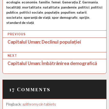
ecologie
,
economie
,
familie
,
femei
,
Generația Z
,
Germania
,
localități
,
mortalitate
,
natalitate
,
pandemie
,
politici
,
politici
publice
,
politici sociale
,
populație
,
populism
,
salarii
,
societate
,
speranță de viață
,
spor demografic
,
sprijin
,
standard de viață
P
PREVIOUS
o
Capitalul Uman: Declinul populației
s
NEXT
t
Capitalul Uman: Îmbătrânirea demografică
n
a
v
17 Comments
i
g
a
Pingback:
azithromycin tablets